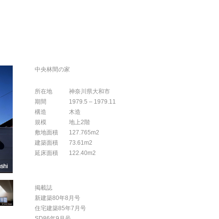
中央林間の家
所在地
神奈川県大和市
期間
1979.5 – 1979.11
構造
木造
規模
地上2階
敷地面積
127.765m2
建築面積
73.61m2
延床面積
122.40m2
掲載誌
新建築80年8月号
住宅建築85年7月号
SD86年9月号