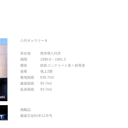
八代ギャラリー８
所在地
熊本県八代市
期間
1990.8 – 1991.3
構造
鉄筋コンクリート造 + 鉄骨造
規模
地上2階
敷地面積
636.7m2
建築面積
93.7m2
延床面積
93.7m2
掲載誌
建築文化91年12月号